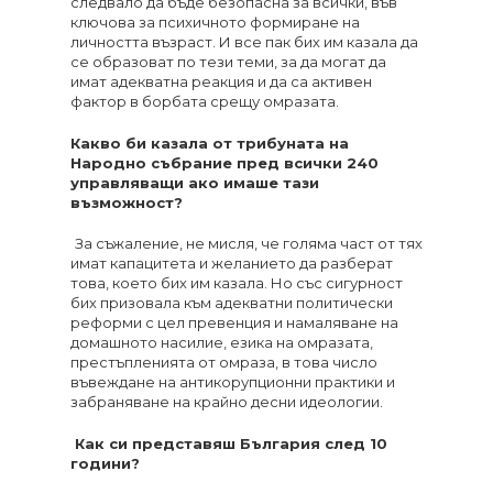
следвало да бъде безопасна за всички, във
ключова за психичното формиране на
личността възраст. И все пак бих им казала да
се образоват по тези теми, за да могат да
имат адекватна реакция и да са активен
фактор в борбата срещу омразата.
Какво би казала от трибуната на
Народно събрание пред всички 240
управляващи ако имаше тази
възможност?
За съжаление, не мисля, че голяма част от тях
имат капацитета и желанието да разберат
това, което бих им казала. Но със сигурност
бих призовала към адекватни политически
реформи с цел превенция и намаляване на
домашното насилие, езика на омразата,
престъпленията от омраза, в това число
въвеждане на антикорупционни практики и
забраняване на крайно десни идеологии.
Как си представяш България след 10
години?