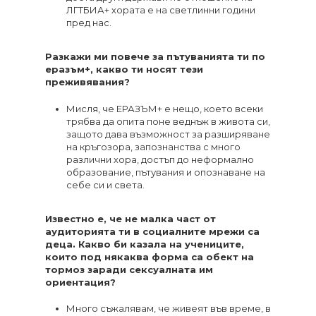
ЛГТБИА+ хората е на светлинни години
пред нас.
Разкажи ми повече за пътуванията ти по
еразъм+, какво ти носят тези
преживявания?
Мисля, че ЕРАЗЪМ+ е нещо, което всеки
трябва да опита поне веднъж в живота си,
защото дава възможност за разширяване
на кръгозора, запознанства с много
различни хора, достъп до неформално
образование, пътувания и опознаване на
себе си и света.
Известно е, че не малка част от
аудиторията ти в социалните мрежи са
деца. Какво би казала на учениците,
които под някаква форма са обект на
тормоз заради сексуалната им
ориентация?
Много съжалявам, че живеят във време, в