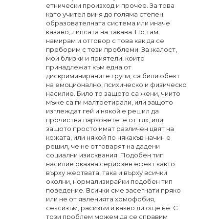
етнически произход и прочее. За това
като учител виня до голяма степен
образователната система или иначе
казано, липсата на такава. Но там
намирам и отговор с това как да се
преборим с тези проблеми. За жалост,
мои близки и приятели, които
принадлежат към една от
дискриминираните групи, са били обект
на емоционално, психическо и физическо
насилие. Било то защото са жени, чиито
мъже са ги малтретирали, или защото
изглеждат гей и някой е решил да
прочиства парковетете от тях, или
защото просто имат различен цвят на
кожата, или някой по някакъв начин е
решил, че не отговарят на дадени
социални изисквания. Подобен тип
насилие оказва сериозен ефект както
върху жертвата, така и върху всички
околни, нормализирайки подобен тип
поведение. Всички сме засегнати пряко
или не от явленията хомофобия,
сексизъм, расизъм и какво ли още не. С
този проблем можем да се справим