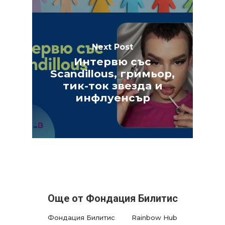
Next Post
Интервю със
Scandillous, гримьор,
тик-ток звезда и
инфлуенсър
Още от Фондация Билитис
Фондация Билитис
Rainbow Hub