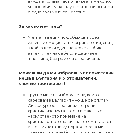
вижда в голяма част от видеата ми колко
много обичам да пътувам и че животът ми
е едно голямо пътешествие.
За какво мечтаеш?
Мечтая за един по-добър свят. Без
излишни емоционални ограничения, свят,
в който всеки един ще може да бъде
автентичен на себе си и да живее
щастливо, без рамки и ограничения.
Можеш ли да ми изброиш 5 положителни
неща в България и 5 отрицателни,
спрямо твоя живот?
Трудно ми е да изброя неща, които
харесвам в България – но ще се опитам.
Със сигурност традициите преди
християнизацията. Поради факта, че
насилственото приемане на
християнството заличава голяма част от
автентичната ни култура. Харесва ми,
силата която има българският паспорт – а