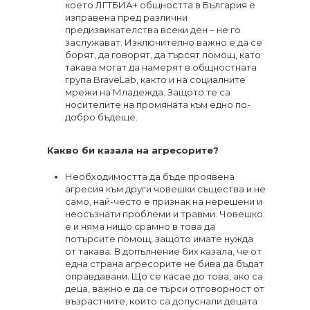
което ЛГТБИА+ общността в България е
изправена пред различни
предизвикателства всеки ден – не го
заслужават. Изключително важно е да се
борят, да говорят, да търсят помощ, като
такава могат да намерят в общностната
група BraveLab, както и на социалните
мрежи на Младежда. Защото те са
носителите на промяната към едно по-
добро бъдеще.
Какво би казала на агресорите?
Необходимостта да бъде проявена
агресия към други човешки същества и не
само, най-често е признак на нерешени и
неосъзнати проблеми и травми. Човешко
е и няма нищо срамно в това да
потърсите помощ, защото имате нужда
от такава. В допълнение бих казала, че от
една страна агресорите не бива да бъдат
оправдавани. Що се касае до това, ако са
деца, важно е да се търси отговорност от
възрастните, които са допуснали децата