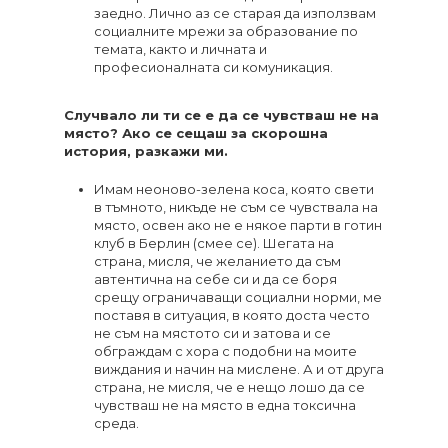
заедно. Лично аз се старая да използвам
социалните мрежи за образование по
темата, както и личната и
професионалната си комуникация.
Случвало ли ти се е да се чувстваш не на
място? Ако се сещаш за скорошна
история, разкажи ми.
Имам неоново-зелена коса, която свети
в тъмното, никъде не съм се чувствала на
място, освен ако не е някое парти в готин
клуб в Берлин (смее се). Шегата на
страна, мисля, че желанието да съм
автентична на себе си и да се боря
срещу ограничаващи социални норми, ме
поставя в ситуация, в която доста често
не съм на мястото си и затова и се
обграждам с хора с подобни на моите
виждания и начин на мислене. А и от друга
страна, не мисля, че е нещо лошо да се
чувстваш не на място в една токсична
среда.