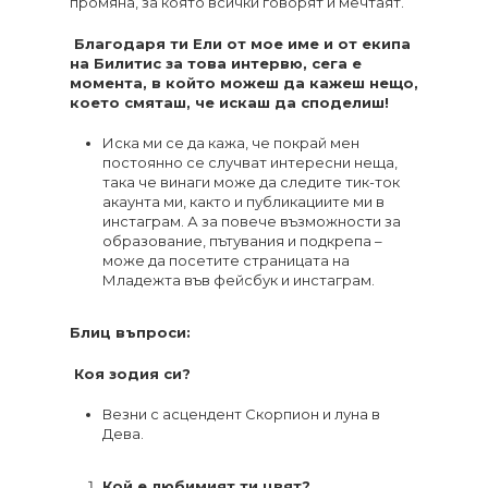
промяна, за която всички говорят и мечтаят.
Благодаря ти Ели от мое име и от екипа
на Билитис за това интервю, сега е
момента, в който можеш да кажеш нещо,
което смяташ, че искаш да споделиш!
Иска ми се да кажа, че покрай мен
постоянно се случват интересни неща,
така че винаги може да следите тик-ток
акаунта ми, както и публикациите ми в
инстаграм. А за повече възможности за
образование, пътувания и подкрепа –
може да посетите страницата на
Младежта във фейсбук и инстаграм.
Блиц въпроси:
Коя зодия си?
Везни с асцендент Скорпион и луна в
Дева.
Кой е любимият ти цвят?