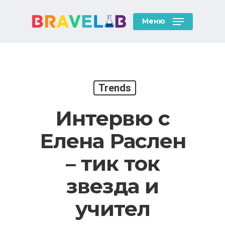
Skip
to
Меню
main
content
Trends
Интервю с
Елена Раслен
– тик ток
звезда и
учител