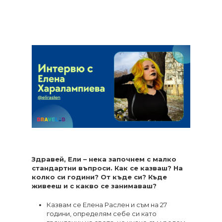
Здравей, Ели – нека започнем с малко
стандартни въпроси. Как се казваш? На
колко си години? От къде си? Къде
живееш и с какво се занимаваш?
Казвам се Елена Раслен и съм на 27
години, определям себе си като