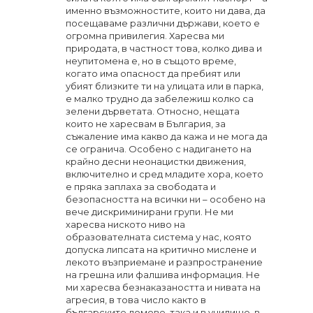
именно възможностите, които ни дава, да
посещаваме различни държави, което е
огромна привилегия. Харесва ми
природата, в частност това, колко дива и
неупитомена е, но в същото време,
когато има опасност да пребият или
убият близките ти на улицата или в парка,
е малко трудно да забележиш колко са
зелени дърветата. Относно, нещата
които не харесвам в България, за
съжаление има какво да кажа и не мога да
се огранича. Особено с надигането на
крайно десни неонацистки движения,
включително и сред младите хора, което
е пряка заплаха за свободата и
безопасността на всички ни – особено на
вече дискриминирани групи. Не ми
харесва ниското ниво на
образователната система у нас, която
допуска липсата на критично мислене и
лекото възприемане и разпространение
на грешна или фалшива информация. Не
ми харесва безнаказаността и нивата на
агресия, в това число както в
българските домове, така и в училище, в