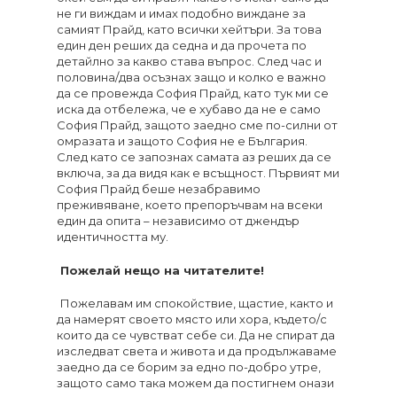
не ги виждам и имах подобно виждане за
самият Прайд, като всички хейтъри. За това
един ден реших да седна и да прочета по
детайлно за какво става въпрос. След час и
половина/два осъзнах защо и колко е важно
да се провежда София Прайд, като тук ми се
иска да отбележа, че е хубаво да не е само
София Прайд, защото заедно сме по-силни от
омразата и защото София не е България.
След като се запознах самата аз реших да се
включа, за да видя как е всъщност. Първият ми
София Прайд беше незабравимо
преживяване, което препоръчвам на всеки
един да опита – независимо от джендър
идентичността му.
Пожелай нещо на читателите!
Пожелавам им спокойствие, щастие, както и
да намерят своето място или хора, където/с
които да се чувстват себе си. Да не спират да
изследват света и живота и да продължаваме
заедно да се борим за едно по-добро утре,
защото само така можем да постигнем онази