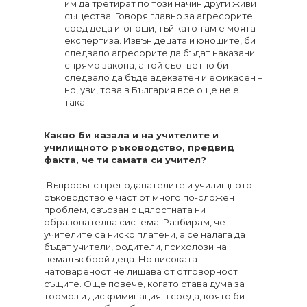
им да третират по този начин други живи
същества. Говоря главно за агресорите
сред деца и юноши, тъй като там е моята
експертиза. Извън децата и юношите, би
следвало агресорите да бъдат наказани
спрямо закона, а той съответно би
следвало да бъде адекватен и ефикасен –
но, уви, това в България все още не е
така.
Какво би казала и на учителите и
училищното ръководство, предвид
факта, че ти самата си учител?
Въпросът с преподавателите и училищното
ръководство е част от много по-сложен
проблем, свързан с цялостната ни
образователна система. Разбирам, че
учителите са ниско платени, а се налага да
бъдат учители, родители, психолози на
немалък брой деца. Но високата
натовареност не лишава от отговорност
същите. Още повече, когато става дума за
тормоз и дискриминация в среда, която би