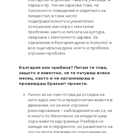
парка и пр.. Не ми харесва това, че
токсичното поведение е издигнато на
пиедестал, в това число
подигравателното и унизително
отношение към хора с ментални
проблеми, както и липсата на култура
свързана с менталното здраве. За
съжаление в България думата психолог е
все още мръсна дума, което е проблем,
огромен проблем.
България или чужбина? Питам те това,
защото е известно, че ти пътуваш всеки
месец, както и че организираш и
провеждаш Еразъм+ проекти.
Лично аз не съм готова да отседна на
нито едно място и предпочитам живота в
движение, но за мое огромно
разочарование – наблюденията ми са, че
е много по-безопасно за младите куир
хора живота зад граница. Разбира се
никъде не е перфектно, но развитието на
доста други държави по отношение на