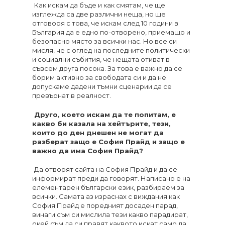
Как искам да бъде и как смятам, че ще
изглежда са две различни неща, но ще
отговоря с това, че искам след 10 години в
България да е едно по-отворено, приемащо и
безопасно място за всички нас. Но все си
мисля, че с оглед на последните политически
и социални събития, че нещата отиват в
съвсем друга посока. За това е важно да се
борим активно за свободата си и да не
допускаме дадени тъмни сценарии да се
превърнат в реалност.
Друго, което искам да те попитам, е
какво би казала на хейтърите, тези,
които до ден днешен не могат да
разберат защо е София Прайд и защо е
важно да има София Прайд?
Да отворят сайта на София Прайд и да се
информират преди да говорят. Написано е на
елементарен български език, разбираем за
всички. Самата аз израснах с виждания как
София Прайд е поредният досаден парад,
винаги съм си мислила тези какво парадират,
окей съм да си правят каквото искат само да