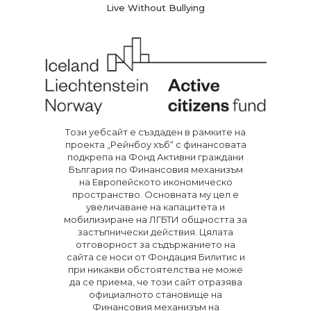
Live Without Bullying
Тoзи уебсайт е създаден в рамките на
проекта „Рейнбоу хъб“ с финансовата
подкрепа на Фонд Активни граждани
България по Финансовия механизъм
на Европейското икономическо
пространство. Основната му цел е
увеличаване на капацитета и
мобилизиране на ЛГБТИ общността за
застъпнически действия. Цялата
отговорност за съдържанието на
сайта се носи от Фондация Билитис и
при никакви обстоятелства не може
да се приема, че този сайт отразява
официалното становище на
Финансовия механизъм на