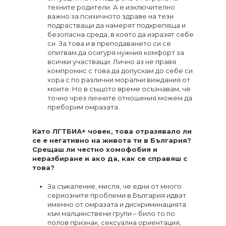
техните родители. А е изключително
важно за психичното здраве на тези
подрастващи да намерят подкрепяща и
безопасна среда, в която да изразят себе
си. За това и в преподаването си се
опитвам да осигуря нужния комфорт за
всички участващи. Лично аз не правя
компромис с това да допускам до себе си
хора с по различни морални виждания от
моите. Но в същото време осъзнавам, че
точно чрез личните отношения можем да
преборим омразата.
Като ЛГТБИА+ човек, това отразявало ли
се е негативно на живота ти в България?
Срещаш ли честно хомофобия и
неразбиране и ако да, как се справяш с
това?
За съжаление, мисля, че едни от много
сериозните проблеми в България идват
именно от омразата и дискриминацията
към малцинствени групи – било то по
полов признак, сексуална ориентация,