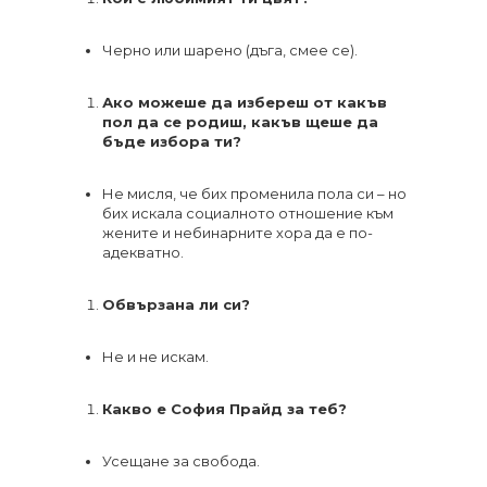
Черно или шарено (дъга, смее се).
Ако можеше да избереш от какъв
пол да се родиш, какъв щеше да
бъде избора ти?
Не мисля, че бих променила пола си – но
бих искала социалното отношение към
жените и небинарните хора да е по-
адекватно.
Обвързана ли си?
Не и не искам.
Какво е София Прайд за теб?
Усещане за свобода.