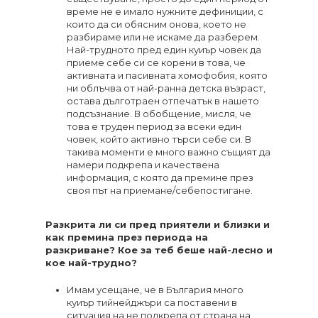
време не е имало нужните дефиниции, с
които да си обясним онова, което не
разбираме или не искаме да разберем.
Най-трудното пред един куиър човек да
приеме себе си се корени в това, че
активната и пасивната хомофобия, която
ни облъчва от най-ранна детска възраст,
остава дълготраен отпечатък в нашето
подсъзнание. В обобщение, мисля, че
това е труден период за всеки един
човек, който активно търси себе си. В
такива моменти е много важно същият да
намери подкрепа и качествена
информация, с която да премине през
своя път на приемане/себепостигане.
Разкрита ли си пред приятели и близки и
как премина през периода на
разкриване? Кое за теб беше най-лесно и
кое най-трудно?
Имам усещане, че в България много
куиър тийнейджъри са поставени в
ситуация на не подкрепа от страна на