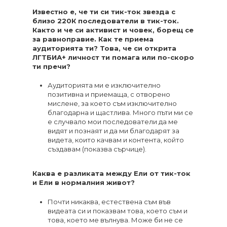
Известно е, че ти си тик-ток звезда с
близо 220К последователи в тик-ток.
Както и че си активист и човек, борещ се
за равноправие. Как те приема
аудиторията ти? Това, че си открита
ЛГТБИА+ личност ти помага или по-скоро
ти пречи?
Аудиторията ми е изключително
позитивна и приемаща, с отворено
мислене, за което съм изключително
благодарна и щастлива. Много пъти ми се
е случвало мои последователи да ме
видят и познаят и да ми благодарят за
видета, които качвам и контента, който
създавам (показва сърчице).
Каква е разликата между Ели от тик-ток
и Ели в нормалния живот?
Почти никаква, естествена съм във
видеата си и показвам това, което съм и
това, което ме вълнува. Може би не се