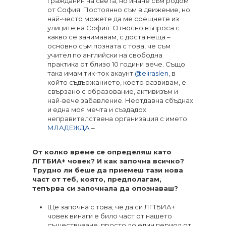
гражданин на света, но иначе съм родом
от София. Постоянно съм в движение, но
най-често можете да ме срещнете из
улиците на София. Относно въпроса с
какво се занимавам, с доста неща –
основно съм позната с това, че съм
учител по английски на свободна
практика от близо 10 години вече. Също
така имам тик-ток акаунт
@eliraslen
, в
който съдържанието, което развивам, е
свързано с образование, активизъм и
най-вече забавление. Неотдавна сбъднах
и една моя мечта и създадох
неправителствена организация с името
МЛАДЕЖДА
– .
От колко време се определяш като
ЛГТБИА+ човек? И как започна всичко?
Трудно ли беше да приемеш тази нова
част от теб, която, предполагам,
тепърва си започнала да опознаваш?
Ще започна с това, че да си ЛГТБИА+
човек винаги е било част от нашето
съществуване, просто до един период от