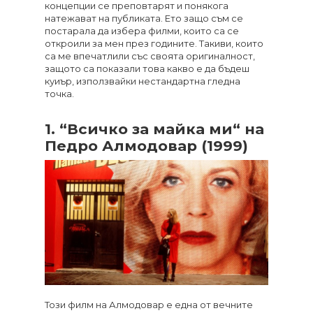
концепции се преповтарят и понякога
натежават на публиката. Ето защо съм се
постарала да избера филми, които са се
откроили за мен през годините. Такиви, които
са ме впечатлили със своята оригиналност,
защото са показали това какво е да бъдеш
куиър, използвайки нестандартна гледна
точка.
1. “
Всичко за майка ми
“
на
Педро Алмодовар (1999)
Този филм на Алмодовар е една от вечните