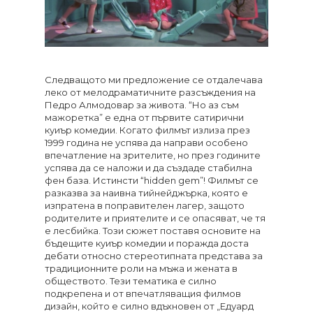
Следващото ми предложение се отдалечава
леко от мелодраматичните разсъждения на
Педро Алмодовар за живота. “Но аз съм
мажоретка” е една от първите сатирични
куиър комедии. Когато филмът излиза през
1999 година не успява да направи особено
впечатление на зрителите, но през годините
успява да се наложи и да създаде стабилна
фен база. Истинсти “hidden gem”! Филмът се
разказва за наивна тийнейджърка, която е
изпратена в поправителен лагер, защото
родителите и приятелите и се опасяват, че тя
е лесбийка. Този сюжет поставя основите на
бъдещите куиър комедии и поражда доста
дебати относно стереотипната представа за
традиционните роли на мъжа и жената в
обществото. Тези тематика е силно
подкрепена и от впечатляващия филмов
дизайн, който е силно вдъхновен от „Едуард