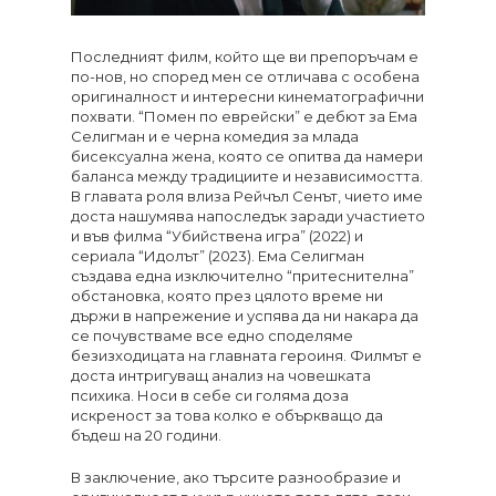
Последният филм, който ще ви препоръчам е
по-нов, но според мен се отличава с особена
оригиналност и интересни кинематографични
похвати. “Помен по еврейски” е дебют за Ема
Селигман и е черна комедия за млада
бисексуална жена, която се опитва да намери
баланса между традициите и независимостта.
В главата роля влиза Рейчъл Сенът, чието име
доста нашумява напоследък заради участието
и във филма “Убийствена игра” (2022) и
сериала “Идолът” (2023). Ема Селигман
създава една изключително “притеснителна”
обстановка, която през цялото време ни
държи в напрежение и успява да ни накара да
се почувстваме все едно споделяме
безизходицата на главната героиня. Филмът е
доста интригуващ анализ на човешката
психика. Носи в себе си голяма доза
искреност за това колко е объркващо да
бъдеш на 20 години.
В заключение, ако търсите разнообразие и