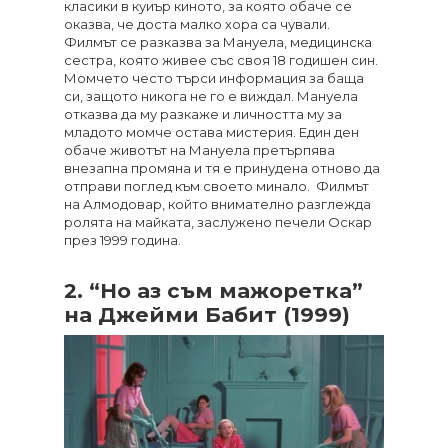
класики в куиър киното, за която обаче се
оказва, че доста малко хора са чували.
Филмът се разказва за Мануела, медицинска
сестра, която живее със своя 18 годишен син.
Момчето често търси информация за баща
си, защото никога не го е виждал. Мануела
отказва да му разкаже и личността му за
младото момче остава мистерия. Един ден
обаче животът на Мануела претърпява
внезапна промяна и тя е принудена отново да
отправи поглед към своето минало. Филмът
на Алмодовар, който внимателно разглежда
ролята на майката, заслужено печели Оскар
през 1999 година.
2. “Но аз съм мажоретка”
на Джейми Бабит (1999)