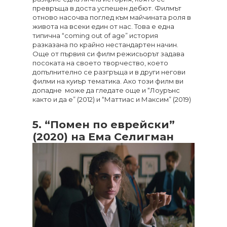
превръща в доста успешен дебют. Филмът
отново насочва поглед към майчината роля в
живота на всеки един от нас. Това е една
типична “coming out of age” история
разказана по крайно нестандартен начин.
Още от първия си филм режисьорът задава
посоката на своето творчество, което
допълнително се разгръща и в други негови
филми на куиър тематика. Ако този филм ви
допадне може да гледате още и “Лоурънс
както и да е” (2012) и “Маттиас и Максим” (2019)
5. “Помен по еврейски”
(2020) на Ема Селигман