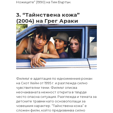
Ножиците“ (1990) на Тим Бъртън.
3. “Тайнствена кожа”
(2004) на Грег Араки
Филмът е адаптация по едноименния роман
на Скот Хейм от 1995 г. и разглежда силно
чувствителни теми. Филмът описва
неочакваната нежност открита в твърде
често опасна ситуация. Разглежда и темата за
детските травми като основополащи за
човешкия характер. “Тайнствена кожа” е
сложен филм, който предизвиква силно