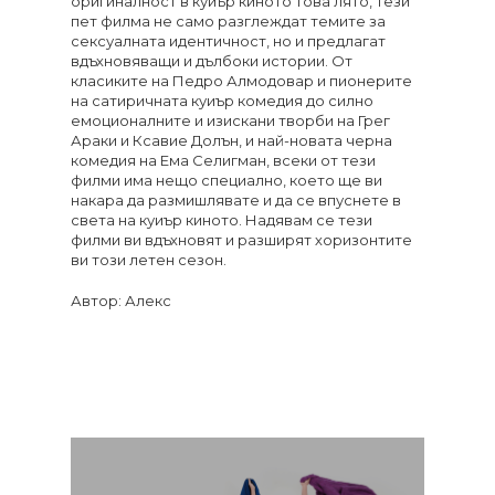
оригиналност в куиър киното това лято, тези
пет филма не само разглеждат темите за
сексуалната идентичност, но и предлагат
вдъхновяващи и дълбоки истории. От
класиките на Педро Алмодовар и пионерите
на сатиричната куиър комедия до силно
емоционалните и изискани творби на Грег
Араки и Ксавие Долън, и най-новата черна
комедия на Ема Селигман, всеки от тези
филми има нещо специално, което ще ви
накара да размишлявате и да се впуснете в
света на куиър киното. Надявам се тези
филми ви вдъхновят и разширят хоризонтите
ви този летен сезон.
Автор: Алекс