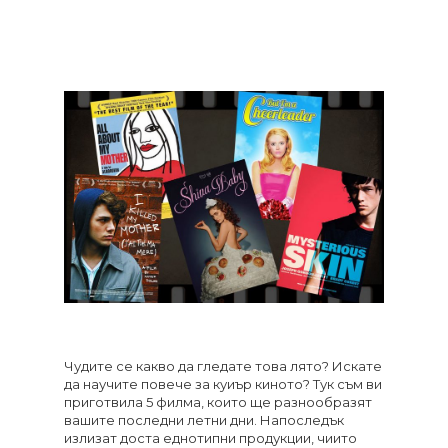
Чудите се какво да гледате това лято? Искате
да научите повече за куиър киното? Тук съм ви
приготвила 5 филма, които ще разнообразят
вашите последни летни дни. Напоследък
излизат доста еднотипни продукции, чиито