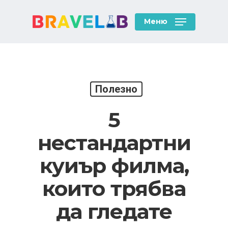
Skip
to
Меню
main
content
Полезно
5
нестандартни
куиър филма,
които трябва
да гледате