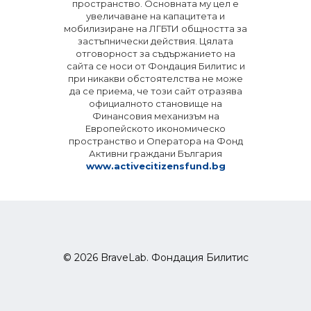
пространство. Основната му цел е
увеличаване на капацитета и
мобилизиране на ЛГБТИ общността за
застъпнически действия. Цялата
отговорност за съдържанието на
сайта се носи от Фондация Билитис и
при никакви обстоятелства не може
да се приема, че този сайт отразява
официалното становище на
Финансовия механизъм на
Европейското икономическо
пространство и Оператора на Фонд
Активни граждани България
www.activecitizensfund.bg
© 2026 BraveLab. Фондация Билитис