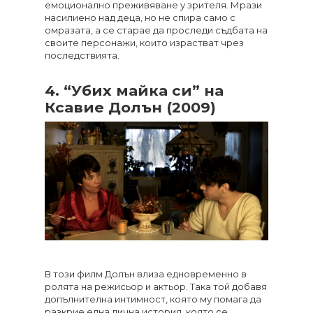
емоционално преживяване у зрителя. Мрази
насилиено над деца, но не спира само с
омразата, а се старае да проследи съдбата на
своите персонажи, които израстват чрез
последствията.
4. “Убих майка си” на
Ксавие Долън (2009)
В този филм Долън влиза едновременно в
ролята на режисьор и актьор. Така той добавя
допълнителна интимност, която му помага да
разкрие една лична история, която се