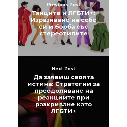
Previous Post
Танците и ЛГБТИ+:
Изразяване на себе
си и борба със
стереотипите
Next Post
Да заявиш своята
истина: Стратегии за
преодоляване на
реакциите при
разкриване като
ЛГБТИ+